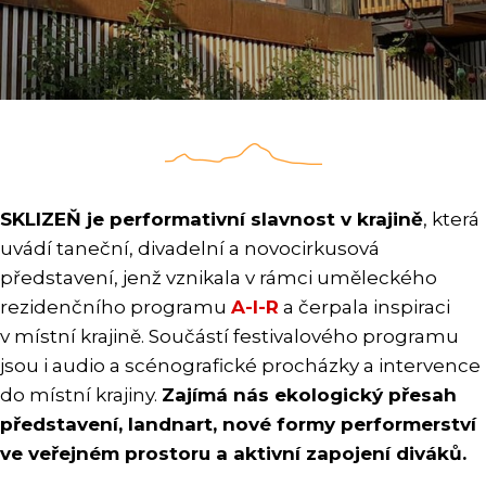
SKLIZEŇ je performativní slavnost v
krajině
, která
uvádí taneční, divadelní a novocirkusová
představení, jenž vznikala v rámci uměleckého
rezidenčního programu
A-I-R
a čerpala inspiraci
v místní krajině. Součástí festivalového programu
jsou i audio a scénografické procházky a intervence
do místní krajiny.
Zajímá nás ekologický přesah
představení, landnart, nové formy performerství
ve veřejném prostoru a aktivní zapojení diváků.