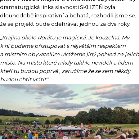
dramaturgická linka slavnosti SKLIZEŇ byla
dlouhodobě inspirativní a bohatá, rozhodli jsme se,
že se projekt bude odehrávat jednou za dva roky.
„Krajina okolo Rorátu je magická. Je kouzelná. My
k ní budeme přistupovat s nějvětším respektem
a místním obyvatelům ukážeme jiný pohled na jejich
místo. Na místo které nikdy takhle neviděli a lidem
kteří tu budou poprvé , zaručíme že se sem někdy
budou chtít vrátit
.“