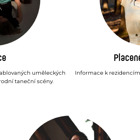
ce
Placen
tablovaných uměleckých
Informace k rezidencím 
rodní taneční scény.