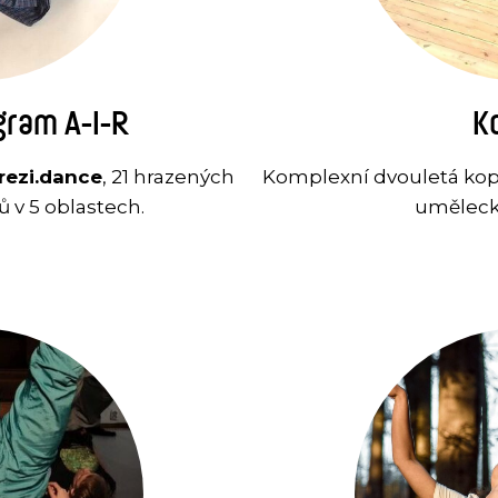
ram A-I-R
K
 rezi.dance
, 21 hrazených
Komplexní dvouletá ko
 v 5 oblastech.
uměleck