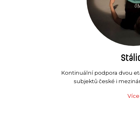
Stáli
Kontinuální podpora dvou e
subjektů české i meziná
Více