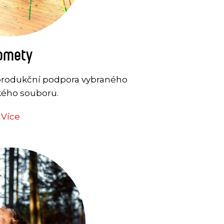
omety
produkční podpora vybraného
ého souboru.
Více