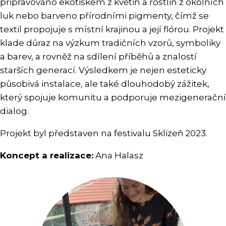
připravováno ekotiskem z květin a rostlin z okolních
luk nebo barveno přírodními pigmenty, čímž se
textil propojuje s místní krajinou a její flórou. Projekt
klade důraz na výzkum tradičních vzorů, symboliky
a barev, a rovněž na sdílení příběhů a znalostí
starších generací. Výsledkem je nejen esteticky
působivá instalace, ale také dlouhodobý zážitek,
který spojuje komunitu a podporuje mezigenerační
dialog.
Projekt byl představen na festivalu Sklizeň 2023.
Koncept a realizace:
Ana Halasz