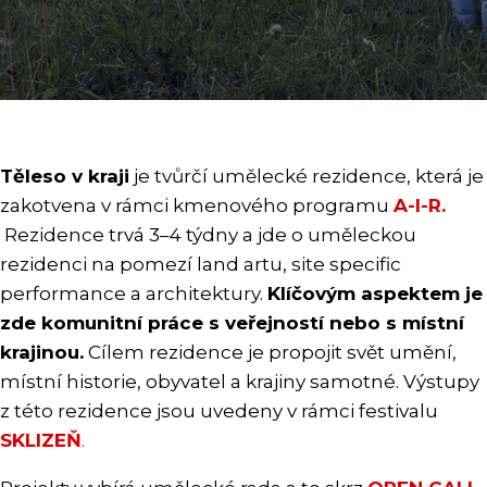
Těleso v kraji
je tvůrčí umělecké rezidence, která je
zakotvena v rámci kmenového programu
A-I-R.
Rezidence trvá 3–4 týdny a jde o uměleckou
rezidenci na pomezí land artu, site specific
performance a architektury.
Klíčovým aspektem je
zde komunitní práce s veřejností nebo s místní
krajinou.
Cílem rezidence je propojit svět umění,
místní historie, obyvatel a krajiny samotné. Výstupy
z této rezidence jsou uvedeny v rámci festivalu
SKLIZEŇ
.