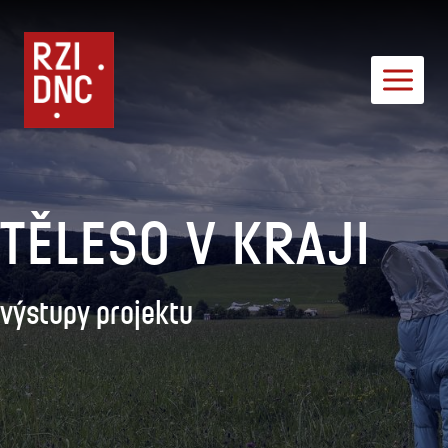
Přeskočit
na
obsah
TĚLESO V KRAJI
výstupy projektu