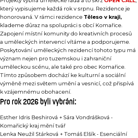
Projekty vybírá umělecké rada a to skrz
OPEN CALL
,
který vypisujeme každá rok v srpnu. Rezidence je
honorovaná. V rámci rezidence
Těleso v kraji,
klademe důraz na spolupráci s obcí Komařice.
Zapojení místní komunity do kreativních procesů
a uměleckých intervencí vítáme a podporujeme.
Poskytování uměleckých rezidencí tohoto typu má
význam nejen pro tuzemskou i zahraniční
uměleckou scénu, ale také pro obec Komařice.
Tímto způsobem dochází ke kulturní a sociální
výměně mezi světem umění a vesnicí, což přispívá
k vzájemnému obohacení.
Pro rok 2026 byli vybráni:
Esther Idris Beshirová + Sára Vondrášková -
Komařický kraj mění tvář
Lenka Neužil Stárková + Tomáš Elšík - Esenciální