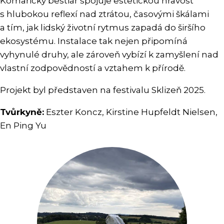
Komařický bestiář spojuje estetickou hravost
s hlubokou reflexí nad ztrátou, časovými škálami
a tím, jak lidský životní rytmus zapadá do širšího
ekosystému. Instalace tak nejen připomíná
vyhynulé druhy, ale zároveň vybízí k zamyšlení nad
vlastní zodpovědností a vztahem k přírodě.
Projekt byl představen na festivalu Sklizeň 2025.
Tvůrkyně:
Eszter Koncz, Kirstine Hupfeldt Nielsen,
En Ping Yu