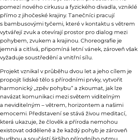
pomezí nového cirkusu a fyzického divadla, vzniklé
přímo z jihočeské krajiny. Tanečníci pracují
s bambusovými tyčemi, které v kontaktu s větrem
vytvářejí zvuk a otevírají prostor pro dialog mezi
pohybem, zvukem a krajinou. Choreografie je
jemná a citlivá, připomíná letní vánek, zároveň však
vyžaduje soustředění a vnitřní sílu.
Projekt vznikal v průběhu dvou let a jeho cílem je
propojit lidské tělo s přírodními prvky, vytvořit
harmonický „zpěv pohybu“ a zkoumat, jak lze
navázat komunikaci mezi světem viditelným
a neviditelným – větrem, horizontem a našimi
emocemi. Představení se stává živou meditací,
která ukazuje, že člověk a příroda nemohou
existovat odděleně a že každý pohyb je zároveň
hudbou a součástí širšího přírodního rytmu.