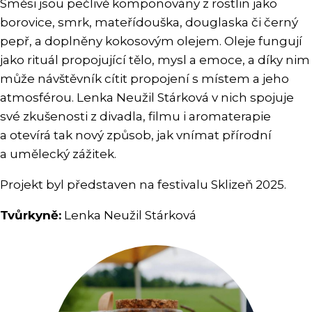
Směsi jsou pečlivě komponovány z rostlin jako
borovice, smrk, mateřídouška, douglaska či černý
pepř, a doplněny kokosovým olejem. Oleje fungují
jako rituál propojující tělo, mysl a emoce, a díky nim
může návštěvník cítit propojení s místem a jeho
atmosférou. Lenka Neužil Stárková v nich spojuje
své zkušenosti z divadla, filmu i aromaterapie
a otevírá tak nový způsob, jak vnímat přírodní
a umělecký zážitek.
Projekt byl představen na festivalu Sklizeň 2025.
Tvůrkyně:
Lenka Neužil Stárková