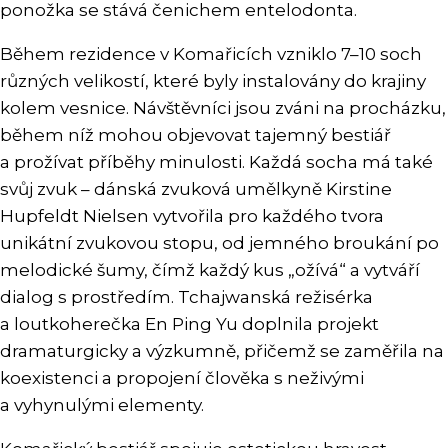
ponožka se stává čenichem entelodonta.
Během rezidence v Komařicích vzniklo 7–10 soch
různých velikostí, které byly instalovány do krajiny
kolem vesnice. Návštěvníci jsou zváni na procházku,
během níž mohou objevovat tajemný bestiář
a prožívat příběhy minulosti. Každá socha má také
svůj zvuk – dánská zvuková umělkyně Kirstine
Hupfeldt Nielsen vytvořila pro každého tvora
unikátní zvukovou stopu, od jemného broukání po
melodické šumy, čímž každý kus „ožívá“ a vytváří
dialog s prostředím. Tchajwanská režisérka
a loutkoherečka En Ping Yu doplnila projekt
dramaturgicky a výzkumně, přičemž se zaměřila na
koexistenci a propojení člověka s neživými
a vyhynulými elementy.